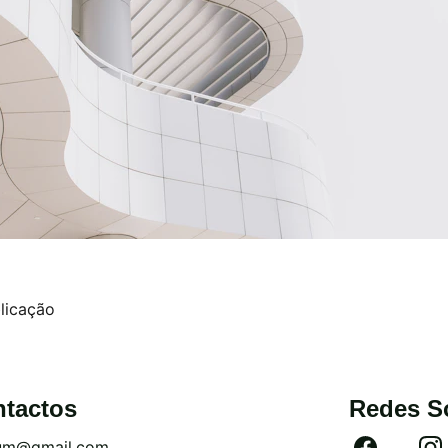
licação
tactos
Redes S
um@gmail.com